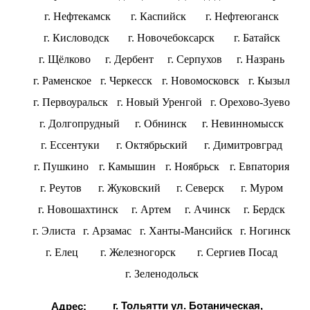
г. Нефтекамск
г. Каспийск
г. Нефтеюганск
г. Кисловодск
г. Новочебоксарск
г. Батайск
г. Щёлково
г. Дербент
г. Серпухов
г. Назрань
г. Раменское
г. Черкесск
г. Новомосковск
г. Кызыл
г. Первоуральск
г. Новый Уренгой
г. Орехово-Зуево
г. Долгопрудный
г. Обнинск
г. Невинномысск
г. Ессентуки
г. Октябрьский
г. Димитровград
г. Пушкино
г. Камышин
г. Ноябрьск
г. Евпатория
г. Реутов
г. Жуковский
г. Северск
г. Муром
г. Новошахтинск
г. Артем
г. Ачинск
г. Бердск
г. Элиста
г. Арзамас
г. Ханты-Мансийск
г. Ногинск
г. Елец
г. Железногорск
г. Сергиев Посад
г. Зеленодольск
г. Тольятти ул. Ботаническая,
Адрес: