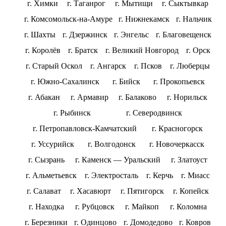
г. Химки
г. Таганрог
г. Мытищи
г. Сыктывкар
г. Комсомольск-на-Амуре
г. Нижнекамск
г. Нальчик
г. Шахты
г. Дзержинск
г. Энгельс
г. Благовещенск
г. Королёв
г. Братск
г. Великий Новгород
г. Орск
г. Старый Оскол
г. Ангарск
г. Псков
г. Люберцы
г. Южно-Сахалинск
г. Бийск
г. Прокопьевск
г. Абакан
г. Армавир
г. Балаково
г. Норильск
г. Рыбинск
г. Северодвинск
г. Петропавловск-Камчатский
г. Красногорск
г. Уссурийск
г. Волгодонск
г. Новочеркасск
г. Сызрань
г. Каменск — Уральский
г. Златоуст
г. Альметьевск
г. Электросталь
г. Керчь
г. Миасс
г. Салават
г. Хасавюрт
г. Пятигорск
г. Копейск
г. Находка
г. Рубцовск
г. Майкоп
г. Коломна
г. Березники
г. Одинцово
г. Домодедово
г. Ковров