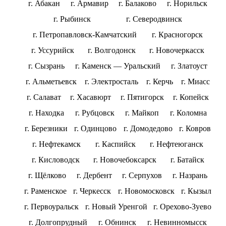
г. Абакан
г. Армавир
г. Балаково
г. Норильск
г. Рыбинск
г. Северодвинск
г. Петропавловск-Камчатский
г. Красногорск
г. Уссурийск
г. Волгодонск
г. Новочеркасск
г. Сызрань
г. Каменск — Уральский
г. Златоуст
г. Альметьевск
г. Электросталь
г. Керчь
г. Миасс
г. Салават
г. Хасавюрт
г. Пятигорск
г. Копейск
г. Находка
г. Рубцовск
г. Майкоп
г. Коломна
г. Березники
г. Одинцово
г. Домодедово
г. Ковров
г. Нефтекамск
г. Каспийск
г. Нефтеюганск
г. Кисловодск
г. Новочебоксарск
г. Батайск
г. Щёлково
г. Дербент
г. Серпухов
г. Назрань
г. Раменское
г. Черкесск
г. Новомосковск
г. Кызыл
г. Первоуральск
г. Новый Уренгой
г. Орехово-Зуево
г. Долгопрудный
г. Обнинск
г. Невинномысск