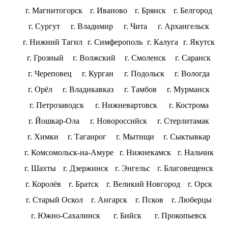
г. Магнитогорск
г. Иваново
г. Брянск
г. Белгород
г. Сургут
г. Владимир
г. Чита
г. Архангельск
г. Нижний Тагил
г. Симферополь
г. Калуга
г. Якутск
г. Грозный
г. Волжский
г. Смоленск
г. Саранск
г. Череповец
г. Курган
г. Подольск
г. Вологда
г. Орёл
г. Владикавказ
г. Тамбов
г. Мурманск
г. Петрозаводск
г. Нижневартовск
г. Кострома
г. Йошкар-Ола
г. Новороссийск
г. Стерлитамак
г. Химки
г. Таганрог
г. Мытищи
г. Сыктывкар
г. Комсомольск-на-Амуре
г. Нижнекамск
г. Нальчик
г. Шахты
г. Дзержинск
г. Энгельс
г. Благовещенск
г. Королёв
г. Братск
г. Великий Новгород
г. Орск
г. Старый Оскол
г. Ангарск
г. Псков
г. Люберцы
г. Южно-Сахалинск
г. Бийск
г. Прокопьевск